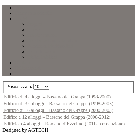
Home Page
Giacomo Andriollo
Progetti
Progetti
Chiese
Scuole materne
Residenze Uni-Bifamiliari
Residenze Plurifamiliari
Ristrutturazioni
Edifici Pubblici
Contatti
Collegamenti
Cerca
Visualizza n.
Edificio di 4 alloggi – Bassano del Grappa (1998-2000)
Edificio di 32 alloggi – Bassano del Grappa (1998-2003)
Edificio di 16 alloggi – Bassano del Grappa (2000-2003)
Edifico a 12 alloggi – Bassano del Grappa (2008-2012)
Edificio a 4 alloggi – Romano d’Ezzelino (2011-in esecuzione)
Designed by AGTECH