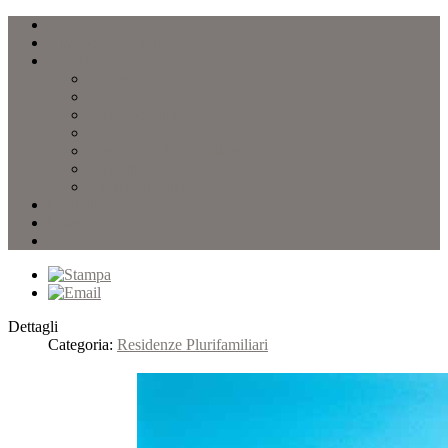
Home Page
Giacomo Andriollo
Progetti
Progetti
Chiese
Scuole materne
Residenze Uni-Bifamiliari
Residenze Plurifamiliari
Ristrutturazioni
Edifici Pubblici
Contatti
Collegamenti
Cerca
Dettagli
Categoria:
Residenze Plurifamiliari