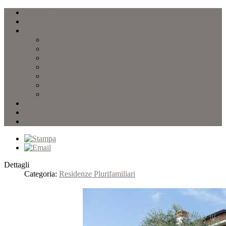
Home Page
Giacomo Andriollo
Progetti
Progetti
Chiese
Scuole materne
Residenze Uni-Bifamiliari
Residenze Plurifamiliari
Ristrutturazioni
Edifici Pubblici
Contatti
Collegamenti
Cerca
Dettagli
Categoria:
Residenze Plurifamiliari