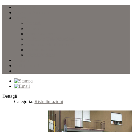
Home Page
Giacomo Andriollo
Progetti
Progetti
Chiese
Scuole materne
Residenze Uni-Bifamiliari
Residenze Plurifamiliari
Ristrutturazioni
Edifici Pubblici
Contatti
Collegamenti
Cerca
Dettagli
Categoria:
Ristrutturazioni